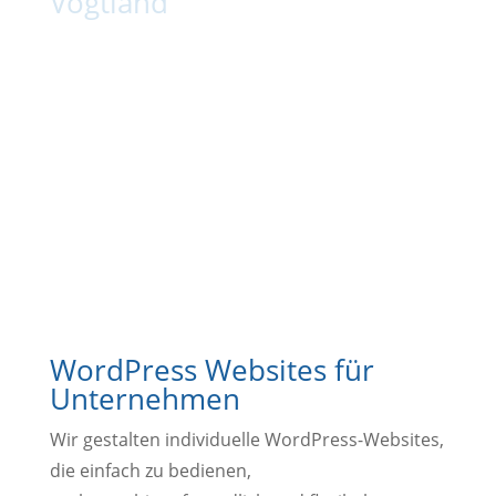
Vogtland
Eine starke Website entscheidet darüber, wie
Dein Unternehmen wahrgenommen wird. Als
Webdesign-Agentur für Weischlitz, Oelsnitz,
Plauen und das gesamte Vogtland entwickeln
wir moderne WordPress-Websites, die optisch
überzeugen, technisch sauber aufgebaut sind
und Dir langfristig neue Kunden bringen.
WordPress Websites für
Unternehmen
Wir gestalten individuelle WordPress-Websites,
die einfach zu bedienen,