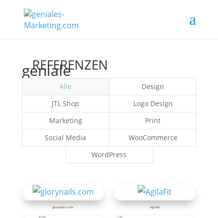
REFERENZEN
geniale
Alle
Design
JTL Shop
Logo Design
Marketing
Print
Social Media
WooCommerce
WordPress
glorynails.com
AgilaFit