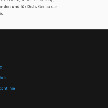
unden und für Dich.
Genau das
e.
z
heit
ichtlinie