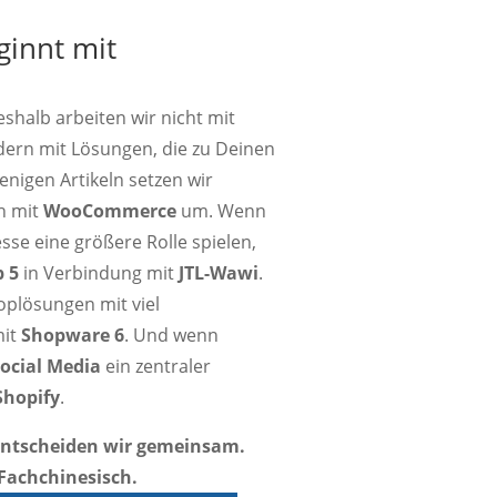
ginnt mit
shalb arbeiten wir nicht mit
ndern mit Lösungen, die zu Deinen
enigen Artikeln setzen wir
h mit
WooCommerce
um. Wenn
sse eine größere Rolle spielen,
p 5
in Verbindung mit
JTL-Wawi
.
oplösungen mit viel
mit
Shopware 6
. Und wenn
ocial Media
ein zentraler
Shopify
.
, entscheiden wir gemeinsam.
 Fachchinesisch.