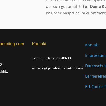
der sich gut anfühlt.
Für Deine K
ist unser Anspruch im eCommerc
arketing.com
Kontakt
Kontakt
Impressum
Tel.: +49 (0) 173 3840630
 3
Datenschut
anfrage@geniales-marketing.com
hlitz
Barrierefrei
EU-Cookie R