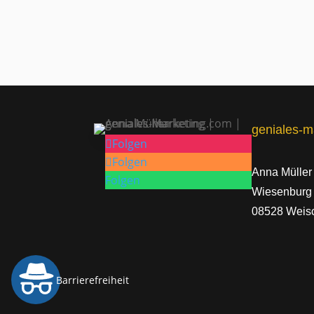
geniales-m
Folgen
Folgen
Anna Müller
Folgen
Wiesenburg
08528 Weisc
Barrierefreiheit